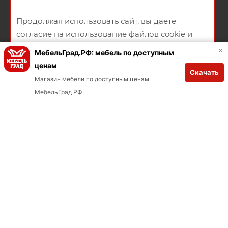
КРЕДИТОВАНИЕ
МАГАЗИНЫ
Продолжая использовать сайт, вы даете
согласие на использование файлов cookie и
политикой конфиденциальности
×
МебельГрад.РФ: мебель по доступным
ценам
Продавцы на сайте
Скачать
ХОРОШО
Магазин мебели по доступным ценам
В КОРЗИНУ
+79146580684
МебельГрад РФ
ЗАКАЗАТЬ ЗВОНОК
ул. Октябрьская, 15
НАПИСАТЬ СООБЩЕНИЕ
ПОЛИТИКА КОНФИДЕНЦИАЛЬНОСТИ
ПУБЛИЧНАЯ ОФЕРТА
СОГЛАСИЕ НА ПОЛУЧЕНИЕ РЕКЛАМНО-ИНФОРМАЦИОННЫХ
МАТЕРИАЛОВ
Заказывай через мобильное приложение
Загрузите в App Store