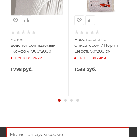
Чехол
Наматрасник с
водонепроницаемый
фиксатором 7 Перин
"Комфо 4"900*2000
шерсть 90*200 см
Нет в наличии
Нет в наличии
1 798
руб.
1 598
руб.
Мы используем cookie
О КОМПАНИИ
ПОКУПАТЕЛЯМ