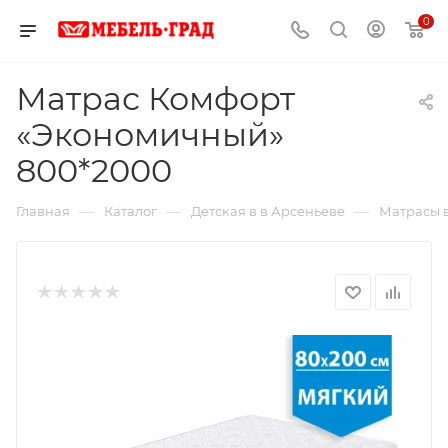
0
Матрас Комфорт
«Экономичный»
800*2000
—
—
—
Главная
Каталог
Детская в в Арсеньеве
Матрасы 