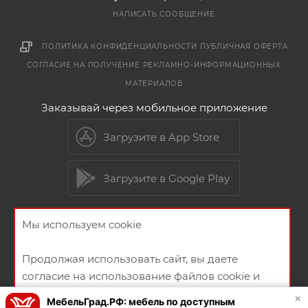
НАПИСАТЬ СООБЩЕНИЕ
ПОЛИТИКА КОНФИДЕНЦИАЛЬНОСТИ
ПУБЛИЧНАЯ ОФЕРТА
СОГЛАСИЕ НА ПОЛУЧЕНИЕ РЕКЛАМНО-ИНФОРМАЦИОННЫХ
МАТЕРИАЛОВ
Заказывай через мобильное приложение
Загрузите в App Store
Загрузите в Google Play
Мы используем cookie
2026 © Мебельный магазин МебельГрад
Продолжая использовать сайт, вы даете
согласие на использование файлов cookie и
политикой конфиденциальности
×
МебельГрад.РФ: мебель по доступным