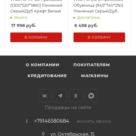
(1200*520*1860) Глиняный
Обувница (945*740*250)
Серый/Дуб Крафт Белый
Глиняный Серый/Дуб
Крафт Белый
Много
Достаточно
17 998
руб.
6 498
руб.
В КОРЗИНУ
В КОРЗИНУ
О КОМПАНИИ
ПОКУПАТЕЛЯМ
КРЕДИТОВАНИЕ
МАГАЗИНЫ
Продавцы на сайте
+79146580684
ЗАКАЗАТЬ ЗВОНОК
ул. Октябрьская, 15