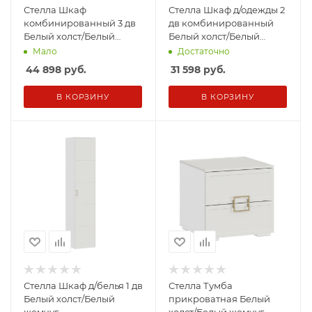
Стелла Шкаф
Стелла Шкаф д/одежды 2
комбинированный 3 дв
дв комбинированный
Белый холст/Белый
Белый холст/Белый
жемчуг
жемчуг/
Мало
Достаточно
44 898
руб.
31 598
руб.
В КОРЗИНУ
В КОРЗИНУ
Стелла Шкаф д/белья 1 дв
Стелла Тумба
Белый холст/Белый
прикроватная Белый