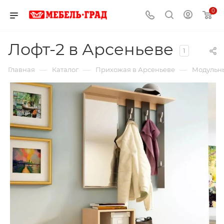
0
Лофт-2 в Арсеньеве
1
—
—
—
Главная
Каталог
Прихожая в Арсеньеве
Модульны