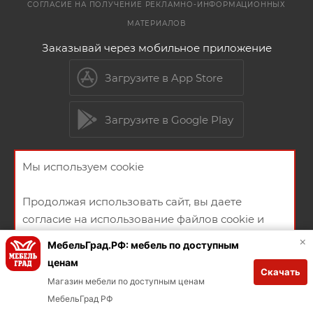
СОГЛАСИЕ НА ПОЛУЧЕНИЕ РЕКЛАМНО-ИНФОРМАЦИОННЫХ
МАТЕРИАЛОВ
Заказывай через мобильное приложение
Загрузите в App Store
Загрузите в Google Play
Мы используем cookie
2026 © Мебельный магазин МебельГрад
Продолжая использовать сайт, вы даете
согласие на использование файлов cookie и
политикой конфиденциальности
×
МебельГрад.РФ: мебель по доступным
ценам
Скачать
Создание и продвижение сайта
ХОРОШО
Магазин мебели по доступным ценам
МебельГрад РФ