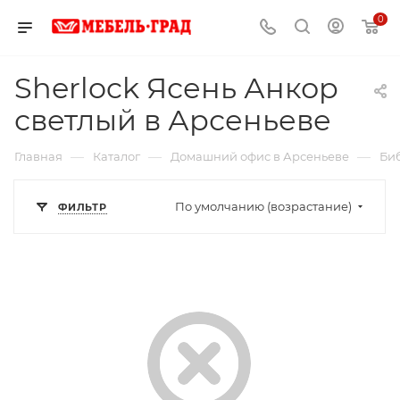
0
Sherlock Ясень Анкор
светлый в Арсеньеве
—
—
—
Главная
Каталог
Домашний офис в Арсеньеве
Би
По умолчанию (возрастание)
ФИЛЬТР