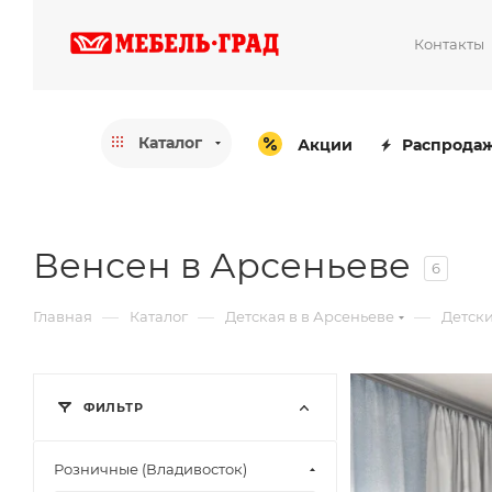
Контакты
Каталог
Акции
Распрода
Венсен в Арсеньеве
6
—
—
—
Главная
Каталог
Детская в в Арсеньеве
Детски
ФИЛЬТР
Розничные (Владивосток)