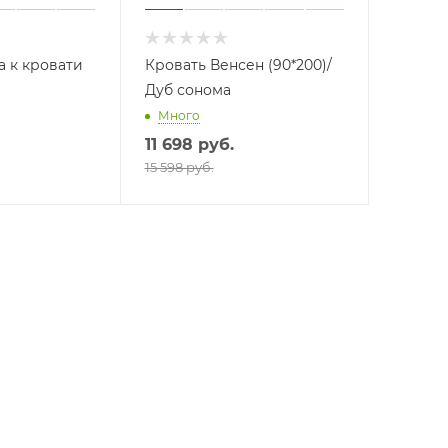
 к кровати
Кровать Венсен (90*200)/
Дуб сонома
Много
11 698
руб.
15 598 руб.