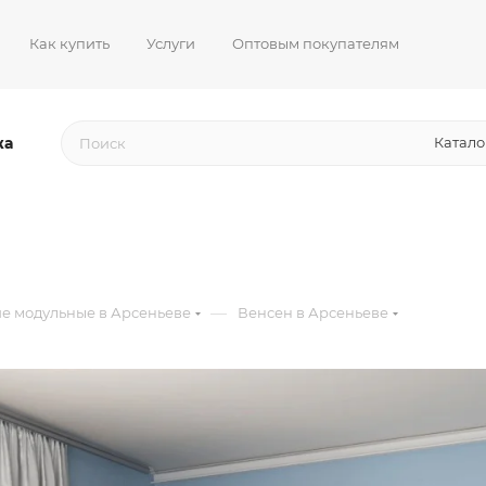
Как купить
Услуги
Оптовым покупателям
жа
Катало
—
е модульные в Арсеньеве
Венсен в Арсеньеве