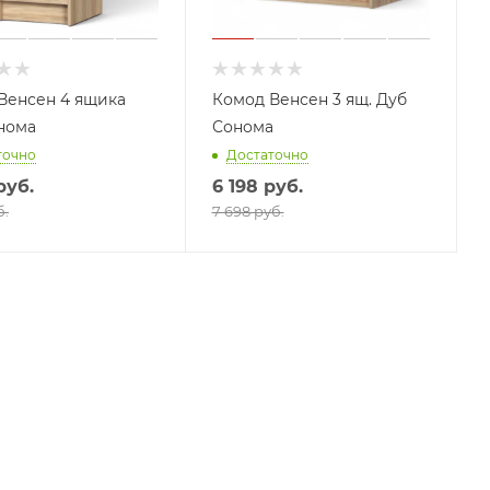
Венсен 4 ящика
Комод Венсен 3 ящ. Дуб
нома
Сонома
точно
Достаточно
руб.
6 198
руб.
б.
7 698 руб.