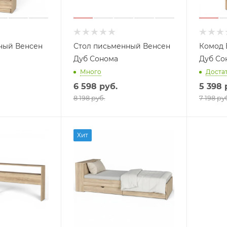
ный Венсен
Стол письменный Венсен
Комод 
Дуб Сонома
Дуб Со
Много
Доста
6 598
руб.
5 398
8 198 руб.
7 198 ру
Хит