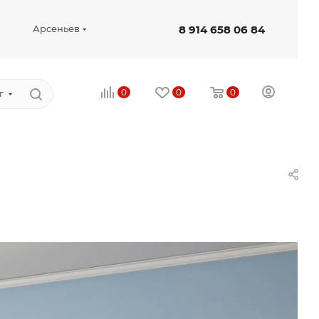
8 914 658 06 84
Арсеньев
0
0
0
г