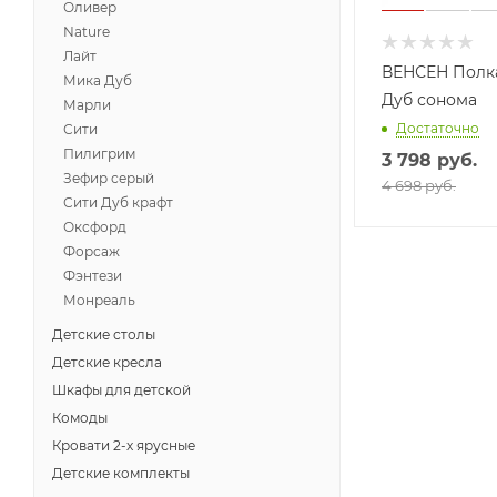
Оливер
Nature
Лайт
ВЕНСЕН Полка
Мика Дуб
Дуб сонома
Марли
Достаточно
Сити
Пилигрим
3 798
руб.
Зефир серый
4 698 руб.
Сити Дуб крафт
Оксфорд
Форсаж
Фэнтези
Монреаль
Детские столы
Детские кресла
Шкафы для детской
Комоды
Кровати 2-х ярусные
Детские комплекты