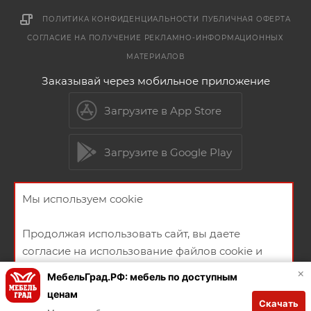
ПОЛИТИКА КОНФИДЕНЦИАЛЬНОСТИ
ПУБЛИЧНАЯ ОФЕРТА
СОГЛАСИЕ НА ПОЛУЧЕНИЕ РЕКЛАМНО-ИНФОРМАЦИОННЫХ
МАТЕРИАЛОВ
Заказывай через мобильное приложение
Загрузите в App Store
Загрузите в Google Play
Мы используем cookie
2026 © Мебельный магазин МебельГрад
Продолжая использовать сайт, вы даете
согласие на использование файлов cookie и
политикой конфиденциальности
×
МебельГрад.РФ: мебель по доступным
ценам
Скачать
Создание и продвижение сайта
ХОРОШО