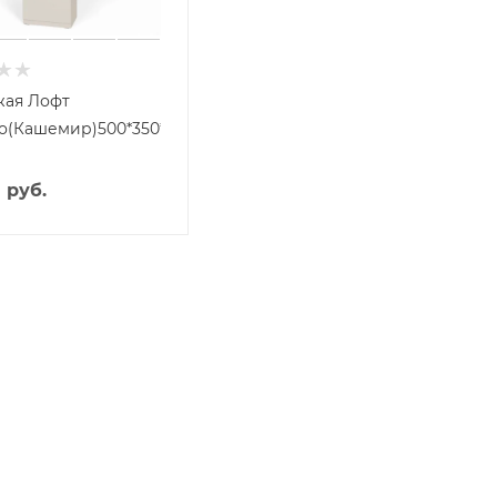
ая Лофт
о(Кашемир)500*350*2100
8
руб.