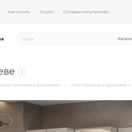
Как купить
Услуги
Оптовым покупателям
жа
Катало
еве
3
—
ьные прихожие в Арсеньеве
Лофт Кашемир в Арсеньеве