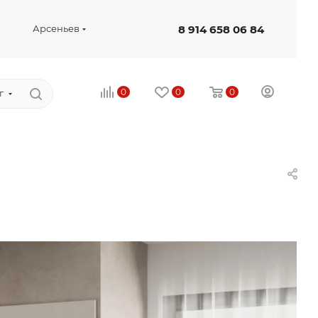
8 914 658 06 84
Арсеньев
0
0
0
г