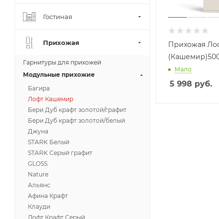
Гостиная
Прихожая
Прихожая Ло
(Кашемир)500
Гарнитуры для прихожей
Мало
Модульные прихожие
5 998
руб.
Багира
Лофт Кашемир
Бери Дуб крафт золотой/графит
Бери Дуб крафт золотой/белый
Джуна
STARK Белый
STARK Серый графит
GLOSS
Nature
Альянс
Афина Крафт
Клауди
Лофт Крафт Серый