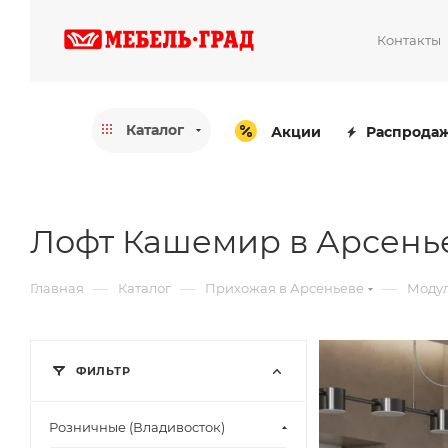
Контакты
Каталог
Акции
Распрода
Лофт Кашемир в Арсень
—
—
—
Главная
Каталог
Прихожая в Арсеньеве
Модул
ФИЛЬТР
Розничные (Владивосток)