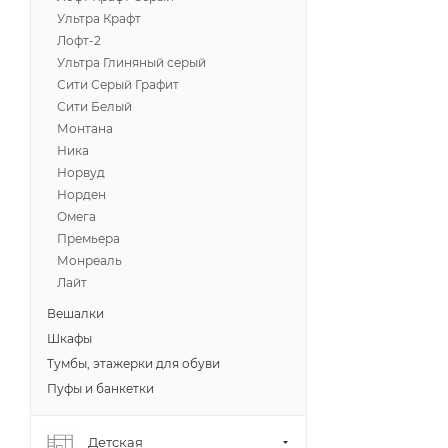
Ультра Крафт
Лофт-2
Ультра Глиняный серый
Сити Серый Графит
Сити Белый
Монтана
Ника
Норвуд
Норден
Омега
Премьера
Монреаль
Лайт
Вешалки
Шкафы
Тумбы, этажерки для обуви
Пуфы и банкетки
Детская