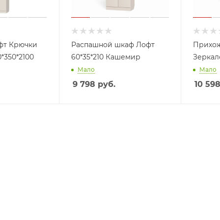
фт Крючки
Распашной шкаф Лофт
Прихож
*350*2100
60*35*210 Кашемир
Зеркал
Мало
Мало
9 798
руб.
10 59