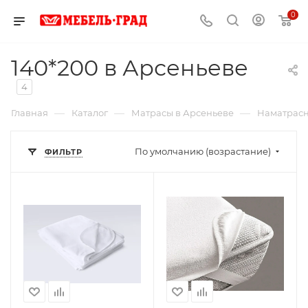
0
140*200 в Арсеньеве
4
—
—
—
Главная
Каталог
Матрасы в Арсеньеве
Наматрасн
По умолчанию (возрастание)
ФИЛЬТР