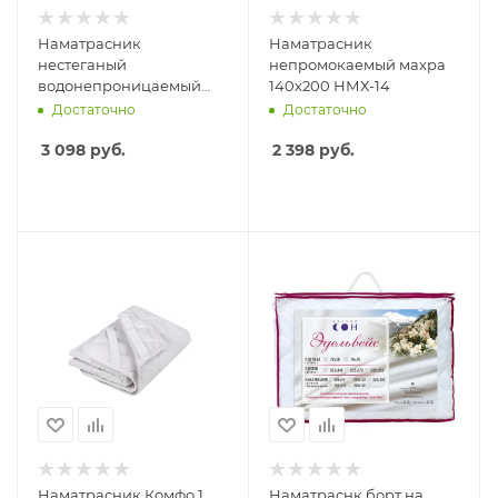
Наматрасник
Наматрасник
нестеганый
непромокаемый махра
водонепроницаемый
140х200 НМХ-14
200х140 с фикс
Достаточно
Достаточно
3 098
руб.
2 398
руб.
Наматрасник Комфо 1
Наматраснк борт на