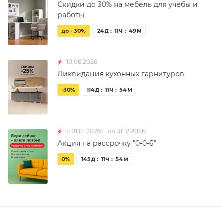
Скидки до 30% на мебель для учёбы и
работы
д
ч
м
до - 30%
24
11
49
10.06.2026
Ликвидация кухонных гарнитуров
д
ч
м
-30%
114
11
54
с 01.01.2026 г. по 31.12.2026г
Акция на рассрочку "0-0-6"
д
ч
м
0%
145
11
54