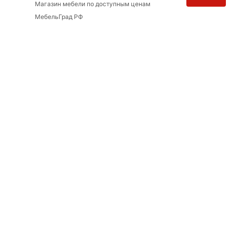
ХОРОШО
Магазин мебели по доступным ценам
Интересные статьи
МебельГрад РФ
ВСЕ СТАТЬИ
СОВЕТЫ
Гардероб под ключ: как спланировать
наполнение шкафа — чек‑лист
18 февраля 2026
УДОБСТВО ИСПОЛЬЗОВАНИЯ
Как ухаживать за корпусной и мягкой
мебелью
17 февраля 2026
СОВЕТЫ
Как выбрать диван для небольшой
комнаты
17 февраля 2026