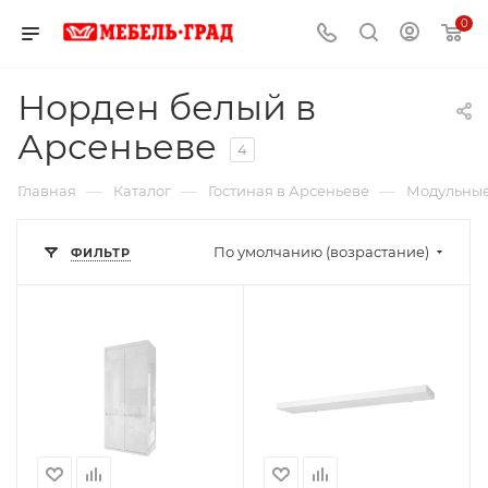
0
Норден белый в
Арсеньеве
4
—
—
—
Главная
Каталог
Гостиная в Арсеньеве
Модульные
По умолчанию (возрастание)
ФИЛЬТР