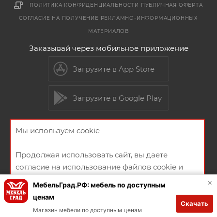
ПОЛИТИКА КОНФИДЕНЦИАЛЬНОСТИ
ПУБЛИЧНАЯ ОФЕРТА
СОГЛАСИЕ НА ПОЛУЧЕНИЕ РЕКЛАМНО-ИНФОРМАЦИОННЫХ
МАТЕРИАЛОВ
Заказывай через мобильное приложение
Загрузите в App Store
Загрузите в Google Play
Мы используем cookie
2026 © Мебельный магазин МебельГрад
Продолжая использовать сайт, вы даете
согласие на использование файлов cookie и
политикой конфиденциальности
×
МебельГрад.РФ: мебель по доступным
ценам
Скачать
Создание и продвижение сайта
ХОРОШО
Магазин мебели по доступным ценам