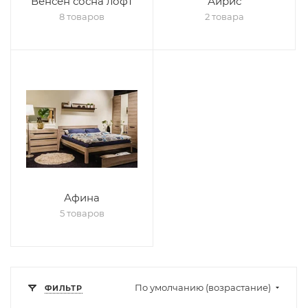
Венсен сосна лофт
Айрис
8 товаров
2 товара
Афина
5 товаров
По умолчанию (возрастание)
ФИЛЬТР