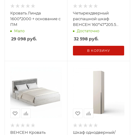
Кровать Линда
Четырехдверный
1600*2000 + основание с
распашной шкаф
ПМ
ВЕНСЕН 160*47*205.5
сосна лофт
Мало
Достаточно
29 098
руб.
32 598
руб.
В КОРЗИНУ
ВЕНСЕН Кровать
Шкаф однодверный/