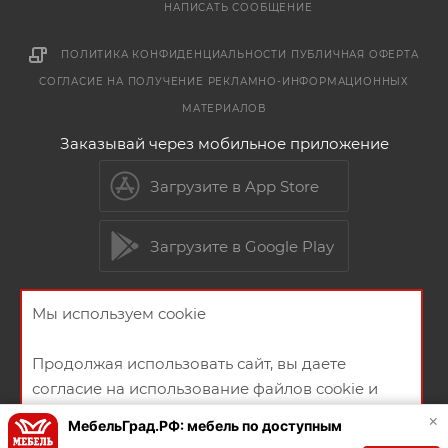
НАПИСАТЬ СООБЩЕНИЕ
ПОЛИТИКА КОНФИДЕНЦИАЛЬНОСТИ
ПУБЛИЧНАЯ ОФЕРТА
СОГЛАСИЕ НА ПОЛУЧЕНИЕ РЕКЛАМНО-ИНФОРМАЦИОННЫХ
МАТЕРИАЛОВ
Заказывай через мобильное приложение
Загрузите в App Store
Загрузите в Google Play
Мы используем cookie
2026 © Мебельный магазин МебельГрад
Продолжая использовать сайт, вы даете
согласие на использование файлов cookie и
политикой конфиденциальности
×
МебельГрад.РФ: мебель по доступным