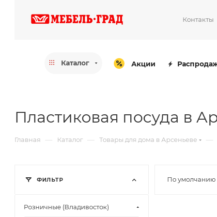
Контакты
Каталог
Акции
Распрода
Пластиковая посуда в А
—
—
—
Главная
Каталог
Товары для дома в Арсеньеве
По умолчанию 
ФИЛЬТР
Розничные (Владивосток)