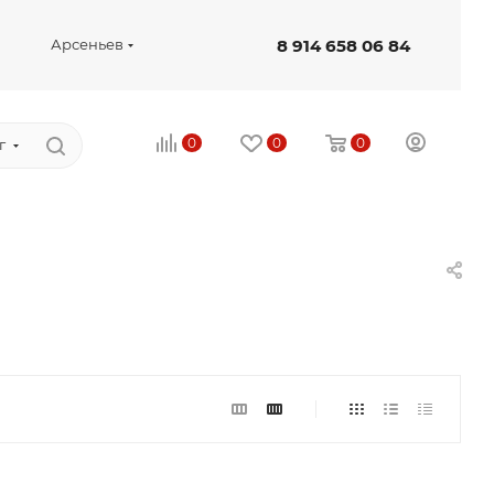
8 914 658 06 84
Арсеньев
0
0
0
г