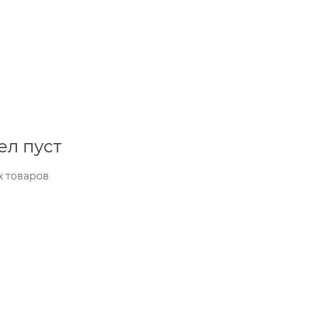
ел пуст
х товаров