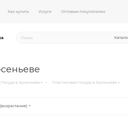
Как купить
Услуги
Оптовым покупателям
жа
Катало
рсеньеве
—
Посуда в Арсеньеве
Пластиковая посуда в Арсеньеве
(возрастание)