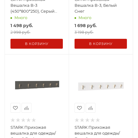
Вешалка В-3
Вешалка В-3, Белый
(450*800*250), Серый
Снег
Графит/корпус Дуб
Много
Много
Крафт Золотой
1 498
руб.
1 698
руб.
2 998 руб.
3 198 руб.
В КОРЗИНУ
В КОРЗИНУ
STARK Прихожая
STARK Прихожая
вешалка для одежды/
вешалка для одежды/