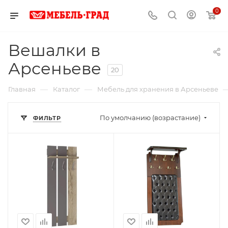
0
Вешалки в
Арсеньеве
20
—
—
Главная
Каталог
Мебель для хранения в Арсеньеве
По умолчанию (возрастание)
ФИЛЬТР