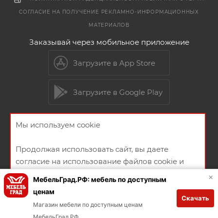
СОГЛАСИЕ НА ПОЛУЧЕНИЕ РЕКЛАМНО-ИНФОРМАЦИОННЫХ
МАТЕРИАЛОВ
Заказывай через мобильное приложение
Загрузите в App Store
Загрузите в Google Play
Мы используем cookie
2026 © Мебельный магазин МебельГрад
Продолжая использовать сайт, вы даете
согласие на использование файлов cookie и
политикой конфиденциальности
×
МебельГрад.РФ: мебель по доступным
ценам
Скачать
Создание и продвижение сайта
ХОРОШО
Магазин мебели по доступным ценам
МебельГрад РФ