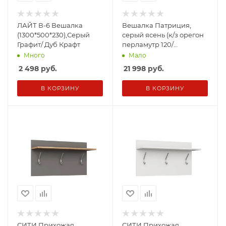
ЛАЙТ В-6 Вешалка
Вешалка Патриция,
(1300*500*230),Серый
серый ясень (к/з орегон
Графит/ Дуб Крафт
перламутр 120/
Коричневый)
Много
Мало
2 498
руб.
21 998
руб.
В КОРЗИНУ
В КОРЗИНУ
СИТИ Прихожая
СИТИ Прихожая