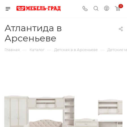
0
Атлантида в
Арсеньеве
—
—
—
Главная
Каталог
Детская в в Арсеньеве
Детские м