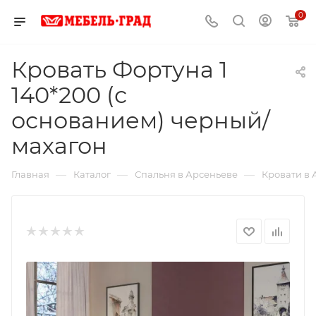
0
Кровать Фортуна 1
140*200 (с
основанием) черный/
махагон
—
—
—
Главная
Каталог
Спальня в Арсеньеве
Кровати в 