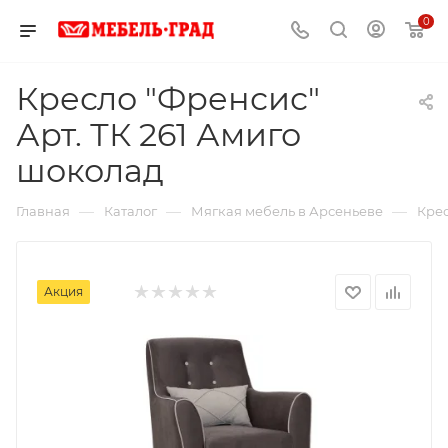
0
Кресло "Френсис"
Арт. ТК 261 Амиго
шоколад
—
—
—
Главная
Каталог
Мягкая мебель в Арсеньеве
Крес
Акция