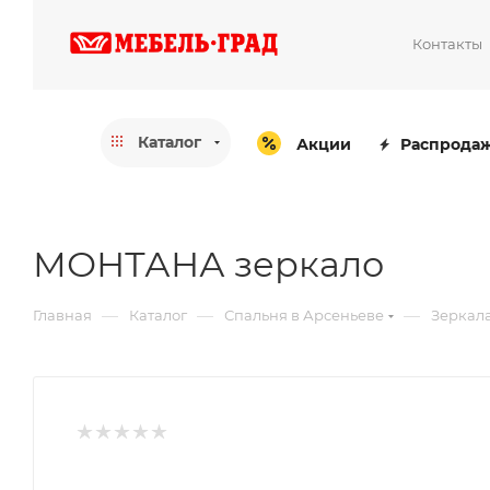
Контакты
Каталог
Акции
Распрода
МОНТАНА зеркало
—
—
—
Главная
Каталог
Спальня в Арсеньеве
Зеркала