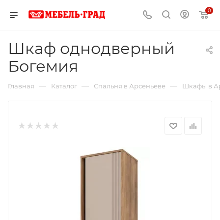
0
Шкаф однодверный
Богемия
—
—
—
Главная
Каталог
Спальня в Арсеньеве
Шкафы в А