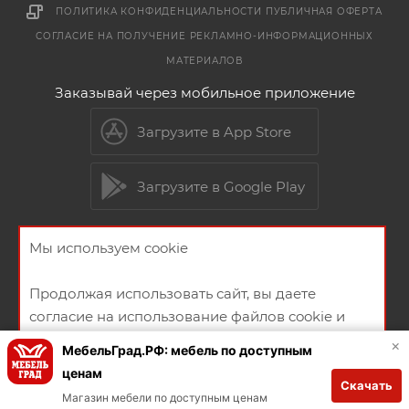
ПОЛИТИКА КОНФИДЕНЦИАЛЬНОСТИ
ПУБЛИЧНАЯ ОФЕРТА
СОГЛАСИЕ НА ПОЛУЧЕНИЕ РЕКЛАМНО-ИНФОРМАЦИОННЫХ
МАТЕРИАЛОВ
Заказывай через мобильное приложение
Загрузите в App Store
Загрузите в Google Play
Мы используем cookie
2026 © Мебельный магазин МебельГрад
Продолжая использовать сайт, вы даете
согласие на использование файлов cookie и
политикой конфиденциальности
×
МебельГрад.РФ: мебель по доступным
ценам
Скачать
Создание и продвижение сайта
ХОРОШО
Магазин мебели по доступным ценам