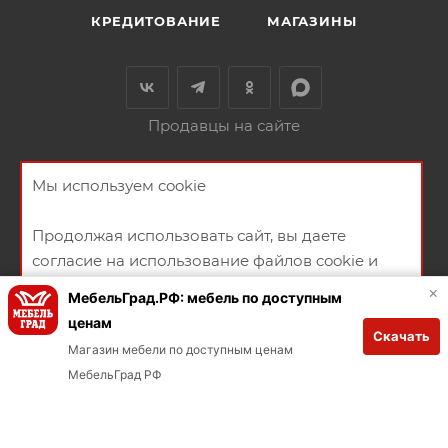
КРЕДИТОВАНИЕ
МАГАЗИНЫ
Продавцы на сайте
+79146580684
ЗАКАЗАТЬ ЗВОНОК
Мы используем cookie
ул. Октябрьская, 15
Продолжая использовать сайт, вы даете
НАПИСАТЬ СООБЩЕНИЕ
согласие на использование файлов cookie и
политикой конфиденциальности
ПОЛИТИКА КОНФИДЕНЦИАЛЬНОСТИ
ПУБЛИЧНАЯ ОФЕРТА
×
МебельГрад.РФ: мебель по доступным
СОГЛАСИЕ НА ПОЛУЧЕНИЕ РЕКЛАМНО-ИНФОРМАЦИОННЫХ
ценам
Скачать
МАТЕРИАЛОВ
ХОРОШО
Магазин мебели по доступным ценам
В КОРЗИНУ
Заказывай через мобильное приложение
МебельГрад РФ
Загрузите в App Store