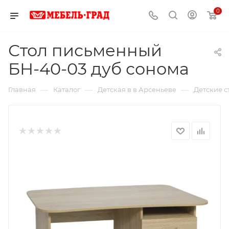
0
Стол письменный
БН-40-03 дуб сонома
—
—
—
Главная
Каталог
Детская в в Арсеньеве
Детские с