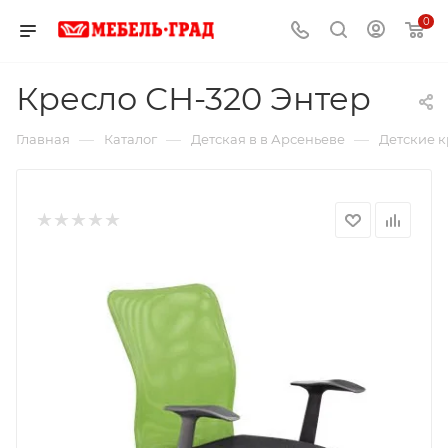
0
Кресло СН-320 Энтер
—
—
—
Главная
Каталог
Детская в в Арсеньеве
Детские к