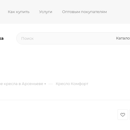
Как купить
Услуги
Оптовым покупателям
жа
Катало
—
е кресла в Арсеньеве
Кресло Комфорт