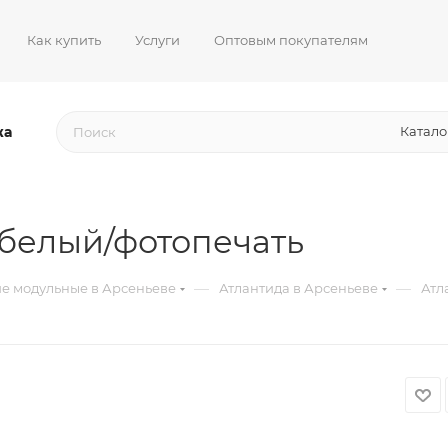
Как купить
Услуги
Оптовым покупателям
жа
Катало
белый/фотопечать
—
—
е модульные в Арсеньеве
Атлантида в Арсеньеве
Атл