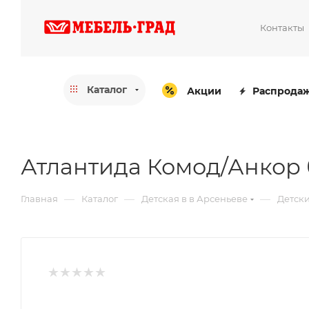
Контакты
Каталог
Акции
Распрода
Атлантида Комод/Анкор 
—
—
—
Главная
Каталог
Детская в в Арсеньеве
Детски