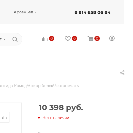
8 914 658 06 84
Арсеньев
0
0
0
г
антида Комод/Анкор белый/фотопечать
10 398
руб.
Нет в наличии