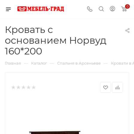
0
Кровать с
основанием Норвуд
160*200
—
—
—
Главная
Каталог
Спальня в Арсеньеве
Кровати в 