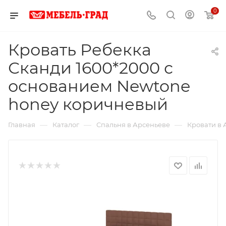
0
Кровать Ребекка
Сканди 1600*2000 с
основанием Newtone
honey коричневый
—
—
—
Главная
Каталог
Спальня в Арсеньеве
Кровати в 