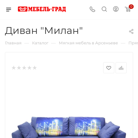
0
Диван "Милан"
—
—
—
Главная
Каталог
Мягкая мебель в Арсеньеве
Пря