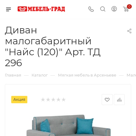
0
Диван
малогабаритный
"Найс (120)" Арт. ТД
296
—
—
—
Главная
Каталог
Мягкая мебель в Арсеньеве
Мал
Акция