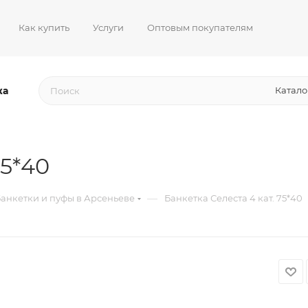
Как купить
Услуги
Оптовым покупателям
жа
Катало
75*40
—
анкетки и пуфы в Арсеньеве
Банкетка Селеста 4 кат. 75*40