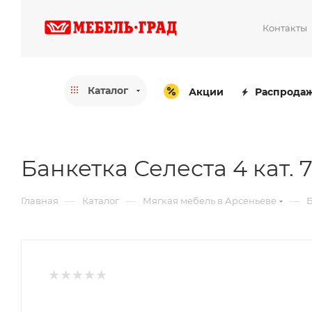
Контакты
Каталог
Акции
Распрода
Банкетка Селеста 4 кат. 
—
—
—
Главная
Каталог
Мягкая мебель в Арсеньеве
Б