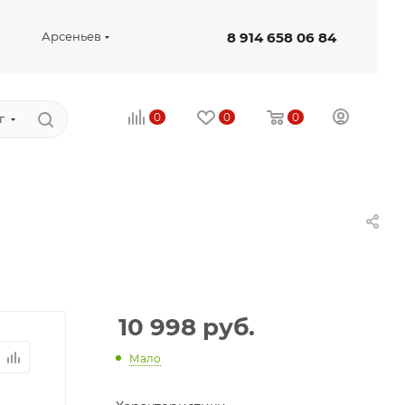
8 914 658 06 84
Арсеньев
0
0
0
г
10 998
руб.
Мало