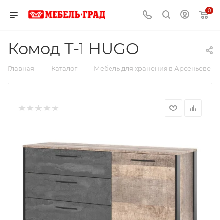
0
Комод Т-1 HUGO
—
—
Главная
Каталог
Мебель для хранения в Арсеньеве